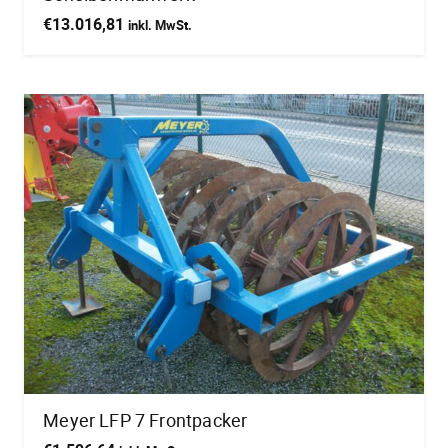
€
13.016,81
inkl. MwSt.
Meyer LFP 7 Frontpacker