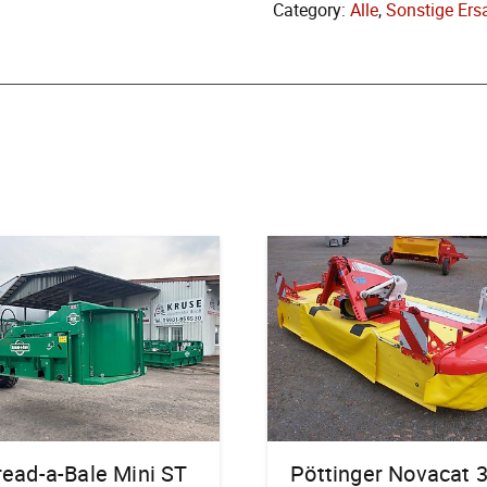
Category:
Alle
,
Sonstige Ers
read-a-Bale Mini ST
Pöttinger Novacat 